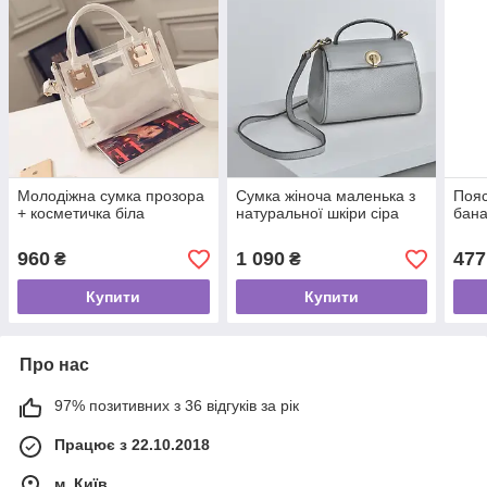
Молодіжна сумка прозора
Сумка жіноча маленька з
Пояс
+ косметичка біла
натуральної шкіри сіра
бан
960
1 090
477
₴
₴
Купити
Купити
Про нас
97% позитивних з 36 відгуків за рік
Працює з 22.10.2018
м. Київ