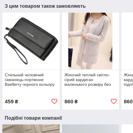
З цим товаром також замовляють
Стильний чоловічий
Жіночий теплий світло-
Жіно
гаманець-портмоне
сірий кардиган
кард
Baellerry чорного кольору
маленького розміру без
підл
застібок
459
860
860
₴
₴
Подібні товари компанії