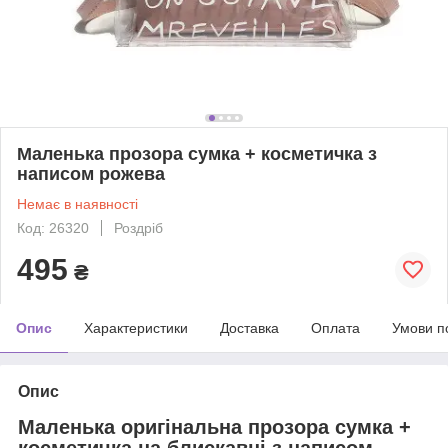
Маленька прозора сумка + косметичка з
написом рожева
Немає в наявності
Код: 26320
Роздріб
495
₴
Опис
Характеристики
Доставка
Оплата
Умови п
Опис
Маленька оригінальна прозора сумка +
косметичка на блискавці з написом