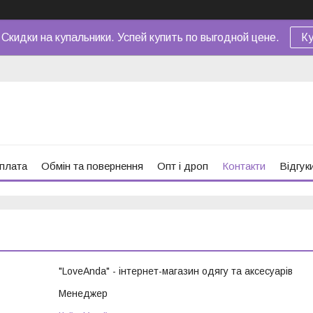
 Скидки на купальники. Успей купить по выгодной цене.
Ку
оплата
Обмін та повернення
Опт і дроп
Контакти
Відгук
"LoveAnda" - інтернет-магазин одягу та аксесуарів
Менеджер