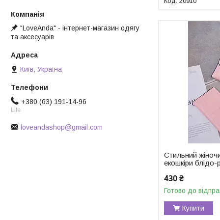
20910
"LoveAnda" - інтернет-магазин одягу
та аксесуарів
Київ, Україна
+380 (63) 191-14-96
Life
loveandashop@gmail.com
Стильний жіночи
екошкіри блідо
430 ₴
Готово до відпра
Купити