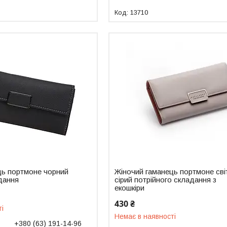
13710
ць портмоне чорний
Жіночий гаманець портмоне сві
дання
сірий потрійного складання з
екошкіри
430 ₴
ті
Немає в наявності
+380 (63) 191-14-96