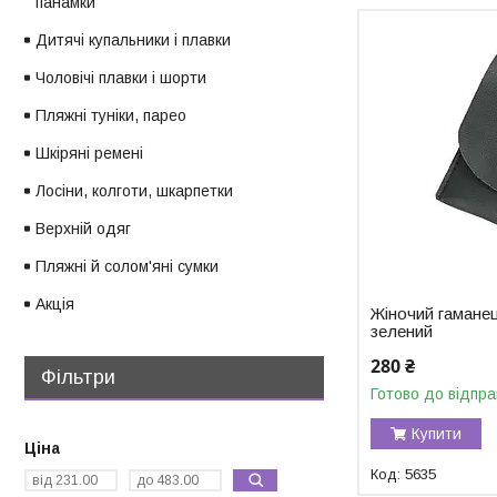
панамки
Дитячі купальники і плавки
Чоловічі плавки і шорти
Пляжні туніки, парео
Шкіряні ремені
Лосіни, колготи, шкарпетки
Верхній одяг
Пляжні й солом'яні сумки
Акція
Жіночий гамане
зелений
280 ₴
Фільтри
Готово до відпра
Купити
Ціна
5635