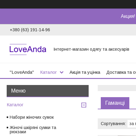
Акция!
+380 (63) 191-14-96
Інтернет-магазин одягу та аксесуарів
"LoveAnda"
Каталог
Акція та уцінка
Доставка та 
Гаманці
Каталог
Набори жіночих сумок
Жіночі шкіряні сумки та
рюкзаки