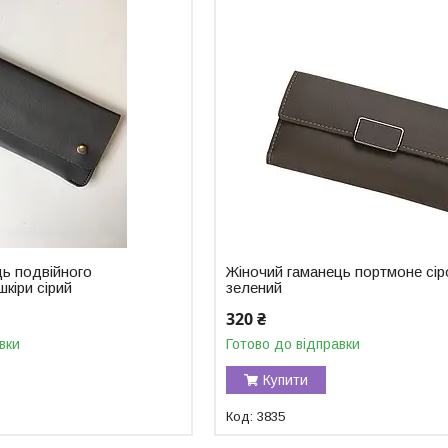
ць подвійного
Жіночий гаманець портмоне сір
шкіри сірий
зелений
320 ₴
вки
Готово до відправки
Купити
3835