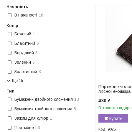
Наявність
В наявності
16
Колір
Бежевий
1
Блакитний
6
Бордовий
3
Зелений
6
Золотистий
3
Ще 15
Портмоне чолові
якісної екошкіра
Тип
Бумажник двойного сложения
13
430 ₴
Готово до відпра
Бумажник тройного сложения
8
Зажим для купюр
1
Купити
Портмоне
53
9025