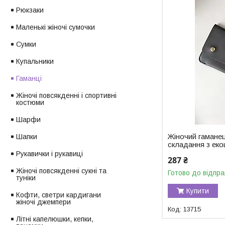
Рюкзаки
Маленькі жіночі сумочки
Сумки
Купальники
Гаманці
Жіночі повсякденні і спортивні
костюми
Шарфи
Жіночий гамане
Шапки
складання з еко
Рукавички і рукавиці
287 ₴
Жіночі повсякденні сукні та
Готово до відпра
туніки
Купити
Кофти, светри кардигани
жіночі джемпери
13715
Літні капелюшки, кепки,