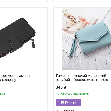
 портмоне-гаманець
Гаманець жіночий маленький
го кольору
голубий з брелоком кісточкою
345 ₴
вки
Готово до відправки
Купити