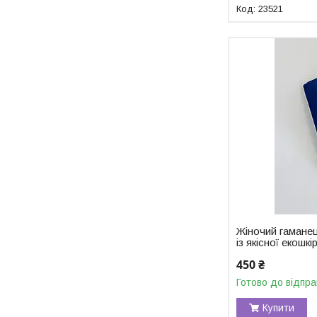
23521
Жіночий гаманец
із якісної екошкі
450 ₴
Готово до відпра
Купити