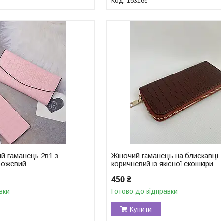
153165
й гаманець 2в1 з
Жіночий гаманець на блискавці
-рожевий
коричневий із якісної екошкіри
450 ₴
вки
Готово до відправки
Купити