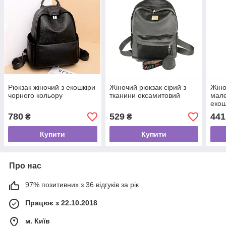
Рюкзак жіночий з екошкіри
Жіночий рюкзак сірий з
Жіно
чорного кольору
тканини оксамитовий
мале
екош
780
529
441
₴
₴
Купити
Купити
Про нас
97% позитивних з 36 відгуків за рік
Працює з 22.10.2018
м. Київ