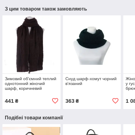
З цим товаром також замовляють
Зимовий об'ємний теплий
Снуд шарф-хомут чорний
Жіно
однотонний жіночий
в'язаний
у гу
шарф, коричневий
брю
441
363
1 0
₴
₴
Подібні товари компанії