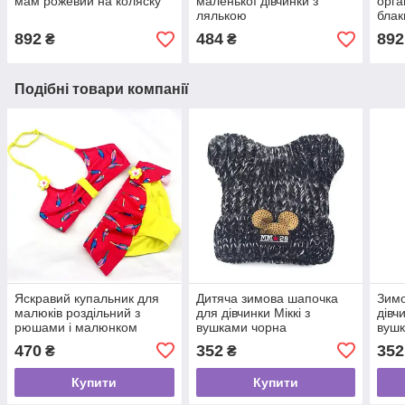
мам рожевий на коляску
маленької дівчинки з
орга
лялькою
блак
892
484
892
₴
₴
Подібні товари компанії
Яскравий купальник для
Дитяча зимова шапочка
Зимо
малюків роздільний з
для дівчинки Міккі з
дівч
рюшами і малюнком
вушками чорна
вушк
жовтий з червоним
470
352
352
₴
₴
Купити
Купити