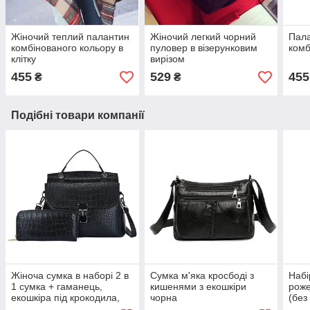
Жіночий теплий палантин
Жіночий легкий чорний
Пала
комбінованого кольору в
пуловер в візерунковим
комб
клітку
вирізом
455
529
455
₴
₴
Подібні товари компанії
Жіноча сумка в наборі 2 в
Сумка м'яка кросбоді з
Набі
1 сумка + гаманець,
кишенями з екошкіри
роже
екошкіра під крокодила,
чорна
(без
чорний