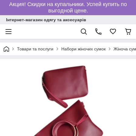
Акция! Скидки на купальники. Успей купить по
выгодной цене.
Інтернет-магазин одягу та аксесуарів
Товари та послуги
Набори жіночих сумок
Жіноча сум