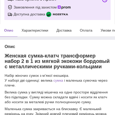
Замовлення під захистом
Доступна доставка
Опис
Характеристики
Доставка
Оплата
Умови п
Опис
Женская сумка-клатч трансформер
набор 2 в 1 из мягкой экокожи бордовый
с металлическими ручками-кольцами
Набір жіночих сумок з м'якої екошкіра.
У наборі дві одиниці: велика
сумка
і маленька сумочка через
плече.
Велика сумка у вигляді мішечка на одне просторе відділення
без підкладки. Сумку можна складати вдвічі і носити як клатч
або носити за металеві ручки полноценнную сумку.
Маленька сумка закривається на блискавку. Є маленький
ремінець на руку. Знімний довгий плечовий ремінець можна