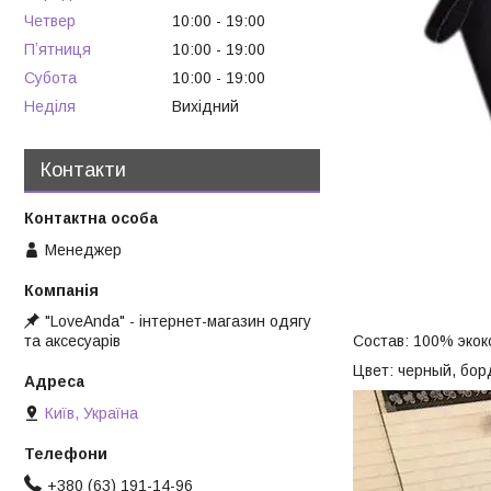
Четвер
10:00
19:00
Пʼятниця
10:00
19:00
Субота
10:00
19:00
Неділя
Вихідний
Контакти
Менеджер
"LoveAnda" - інтернет-магазин одягу
Состав: 100% экок
та аксесуарів
Цвет: черный, бор
Київ, Україна
+380 (63) 191-14-96