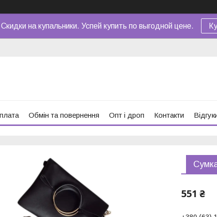
 Скидки на купальники. Успей купить по выгодной цене.
Ку
оплата
Обмін та повернення
Опт і дроп
Контакти
Відгук
Сумка
551 ₴
+380 (63) 