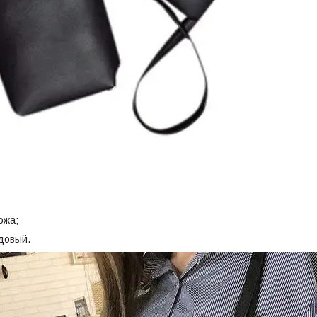
ожа;
довый.