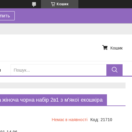
Кошик
пить
Кошик
и
 жіноча чорна набір 2в1 з м'якої екошкіра
Немає в наявності
Код:
21710
191-14-96