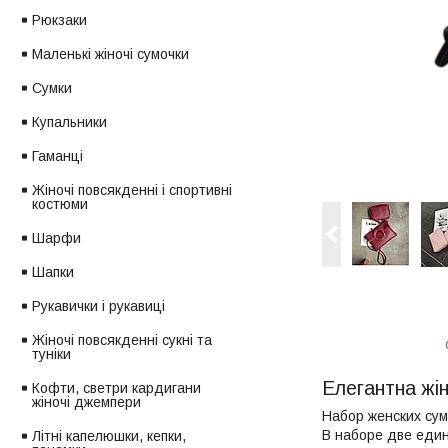
Рюкзаки
Маленькі жіночі сумочки
Сумки
Купальники
Гаманці
Жіночі повсякденні і спортивні
костюми
Шарфи
Шапки
Рукавички і рукавиці
Жіночі повсякденні сукні та
туніки
Елегантна жін
Кофти, светри кардигани
жіночі джемпери
Набор женских сум
В наборе две еди
Літні капелюшки, кепки,