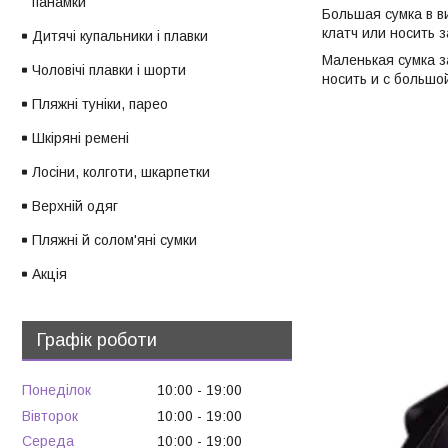
панамки
Большая сумка в в
клатч или носить 
Дитячі купальники і плавки
Маленькая сумка 
Чоловічі плавки і шорти
носить и с большой
Пляжні туніки, парео
Шкіряні ремені
Лосіни, колготи, шкарпетки
Верхній одяг
Пляжні й солом'яні сумки
Акція
Графік роботи
Понеділок
10:00
19:00
Вівторок
10:00
19:00
Середа
10:00
19:00