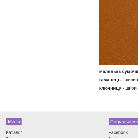
маленька сумочк
гаманець
- ширин
ключниця
- ширин
Меню
Соціальні ме
Каталог
Facebook