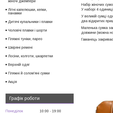
жіночі джемпери
Набір жіночих сумо
У наборі 4 одиниці
Літні капелюшки, кепки,
панамки
У великій сумці од
два відкритих приш
Дитячі купальники і плавки
Маленька сумка за
Чоловічі плавки і шорти
довжини (можна но
Пляжні туніки, парео
Гаманець закриває
Шкіряні ремені
Лосіни, колготи, шкарпетки
Верхній одяг
Пляжні й солом'яні сумки
Акція
Графік роботи
Понеділок
10:00
19:00