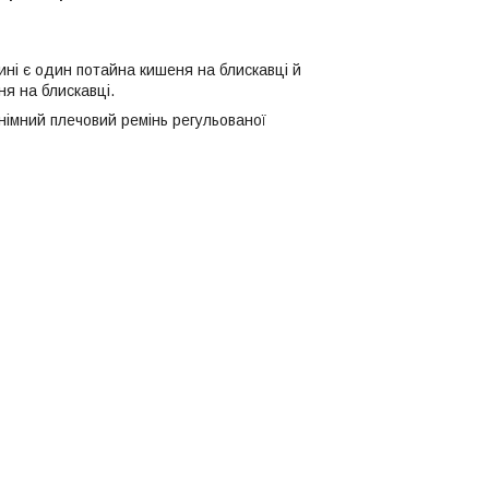
ині є один потайна кишеня на блискавці й
я на блискавці.
німний плечовий ремінь регульованої