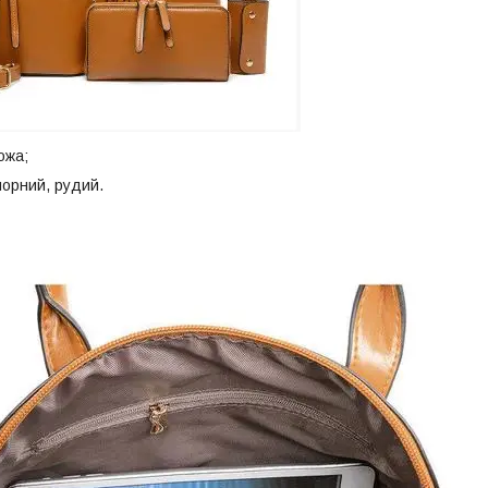
ожа;
орний, рудий.