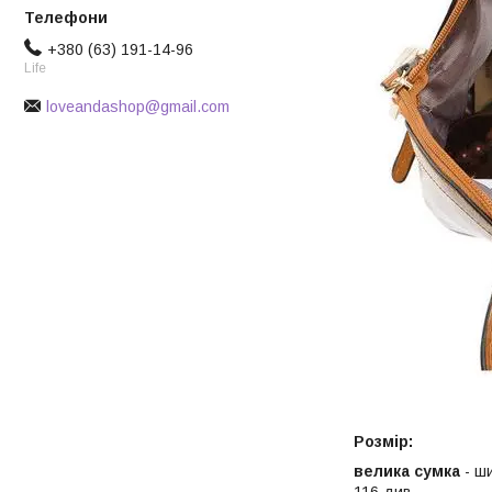
+380 (63) 191-14-96
Life
loveandashop@gmail.com
Розмір:
велика сумка
- ш
116 див.