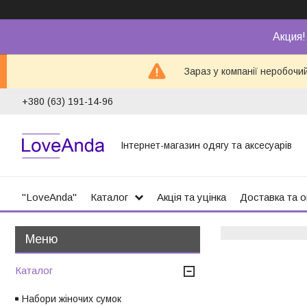
Акция!
Зараз у компанії неробочи
+380 (63) 191-14-96
Інтернет-магазин одягу та аксесуарів
"LoveAnda"
Каталог
Акція та уцінка
Доставка та 
Каталог
Набори жіночих сумок