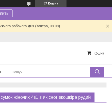
Кошик
пить
ижчого робочого дня (завтра, 08.08).
Кошик
и
 сумок жіночих 4в1 з якісної екошкіра рудий