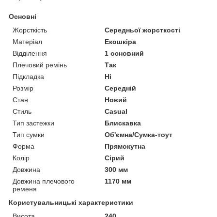
Основні
Жорсткість
Середньої жорсткості
Матеріал
Екошкіра
Відділення
1 основний
Плечовий ремінь
Так
Підкладка
Ні
Розмір
Середній
Стан
Новий
Стиль
Casual
Тип застежки
Блискавка
Тип сумки
Об'ємна/Сумка-тоут
Форма
Прямокутна
Колір
Сірий
Довжина
300 мм
Довжина плечового
1170 мм
ременя
Користувальницькі характеристики
Висота
240