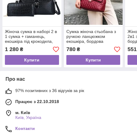
Жіноча сумка в наборі 2 в
Сумка жіноча стьобана з
Жіно
1 сумка + гаманець,
ручкою ланцюжком
2в1 
екошкіра під крокодила,
екошкіра, бордова
бор
чорний
1 280
780
551
₴
₴
Купити
Купити
Про нас
97% позитивних з 36 відгуків за рік
Працює з 22.10.2018
м. Київ
Київ, Україна
Контакти