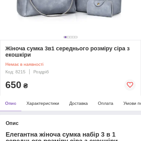
Жіноча сумка 3в1 середнього розміру сіра з
екошкіри
Немає в наявності
Код: 8215
Роздріб
650
₴
Опис
Характеристики
Доставка
Оплата
Умови п
Опис
Елегантна жіноча сумка набір 3 в 1
середнього розміру сіра з екошкіри