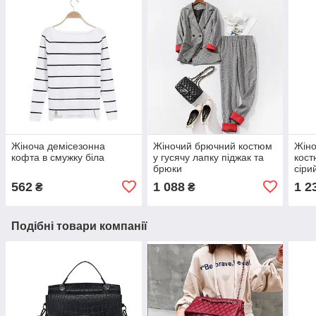
Жіноча демісезонна
Жіночий брючний костюм
Жіно
кофта в смужку біла
у гусячу лапку піджак та
кост
брюки
сіри
562
1 088
1 2
₴
₴
Подібні товари компанії