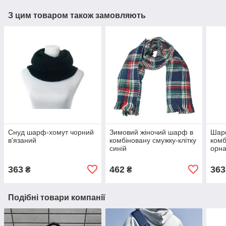
З цим товаром також замовляють
Снуд шарф-хомут чорний
Зимовий жіночий шарф в
Шар
в'язаний
комбіновану смужку-клітку
комб
синій
орна
363
462
363
₴
₴
Подібні товари компанії