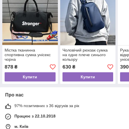
Містка тканинна
Чоловічий рюкзак сумка
Рука
спортивна сумка унісекс
на одне плече синього
відк
чорна
кольору
уніс
пал
878
630
390
₴
₴
Купити
Купити
Про нас
97% позитивних з 36 відгуків за рік
Працює з 22.10.2018
м. Київ