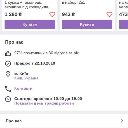
1 сумка + гаманець,
в наборі 2в1
на л
екошкіра під крокодила,
чер
чорний
1 280
943
473
₴
₴
Купити
Купити
Про нас
97% позитивних з 36 відгуків за рік
Працює з 22.10.2018
м. Київ
Київ, Україна
Контакти
Сьогодні працює з 10:00 до 19:00
Показати весь графік роботи
Про нас