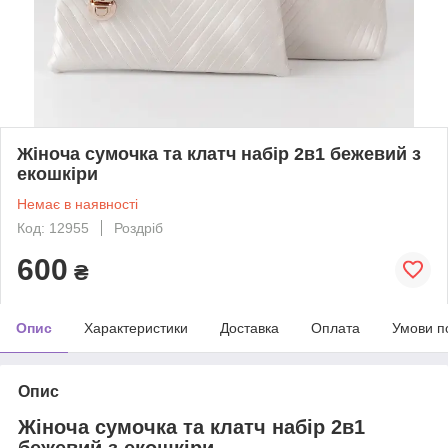
Жіноча сумочка та клатч набір 2в1 бежевий з
екошкіри
Немає в наявності
Код: 12955
Роздріб
600
₴
Опис
Характеристики
Доставка
Оплата
Умови п
Опис
Жіноча сумочка та клатч набір 2в1
бежевий з екошкіри.