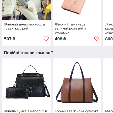
Жіночий джемпер кофта
Жіночий гаманець
Жіно
травичка сірий
великий рожевий з
кард
екошкіри
худе
507
408
860
₴
₴
Подібні товари компанії
Жіноча сумка в наборі 2 в
Коричнева жіноча сумочка
Мале