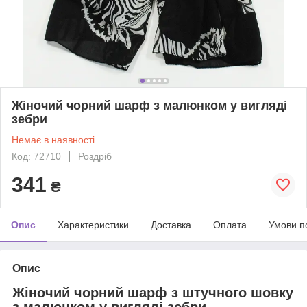
Жіночий чорний шарф з малюнком у вигляді
зебри
Немає в наявності
Код: 72710
Роздріб
341
₴
Опис
Характеристики
Доставка
Оплата
Умови п
Опис
Жіночий чорний шарф з штучного шовку
з малюнком у вигляді зебри