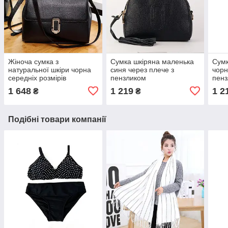
Жіноча сумка з
Сумка шкіряна маленька
Сумк
натуральної шкіри чорна
синя через плече з
чорн
середніх розмірів
пензликом
пен
1 648
1 219
1 2
₴
₴
Подібні товари компанії