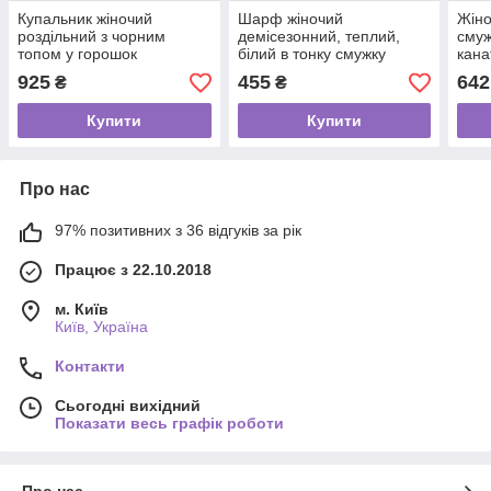
Купальник жіночий
Шарф жіночий
Жіно
роздільний з чорним
демісезонний, теплий,
смуж
топом у горошок
білий в тонку смужку
кана
925
455
642
₴
₴
Купити
Купити
Про нас
97% позитивних з 36 відгуків за рік
Працює з 22.10.2018
м. Київ
Київ, Україна
Контакти
Сьогодні вихідний
Показати весь графік роботи