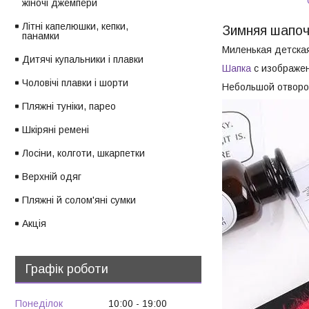
жіночі джемпери
Літні капелюшки, кепки,
Зимняя шапоч
панамки
Миленькая детска
Дитячі купальники і плавки
Шапка
с изображен
Чоловічі плавки і шорти
Небольшой отворот
Пляжні туніки, парео
Шкіряні ремені
Лосіни, колготи, шкарпетки
Верхній одяг
Пляжні й солом'яні сумки
Акція
Графік роботи
Понеділок
10:00
19:00