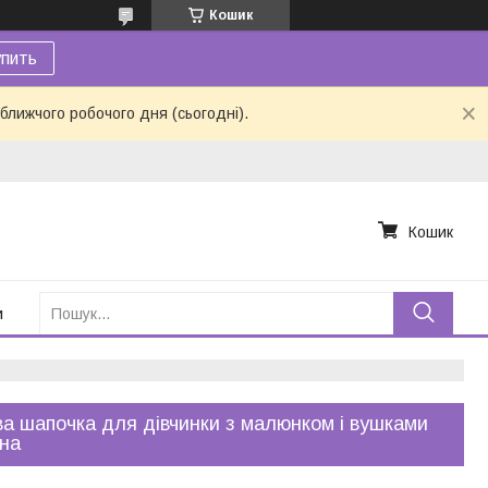
Кошик
пить
ближчого робочого дня (сьогодні).
Кошик
и
а шапочка для дівчинки з малюнком і вушками
на