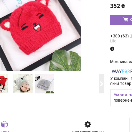
352 ₴
К
+380 (63) 
Life
У компанії
який товар
повернен