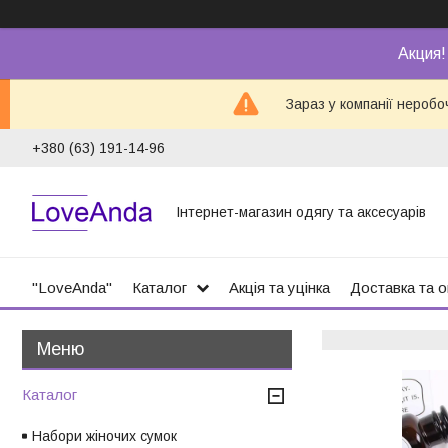
Акция!
Зараз у компанії неробо
+380 (63) 191-14-96
Інтернет-магазин одягу та аксесуарів
"LoveAnda"
Каталог
Акція та уцінка
Доставка та 
Каталог
Набори жіночих сумок