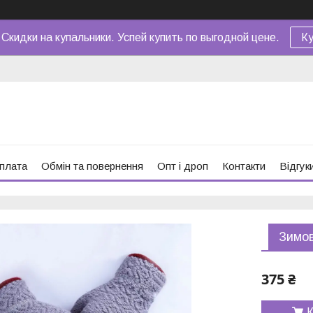
 Скидки на купальники. Успей купить по выгодной цене.
Ку
оплата
Обмін та повернення
Опт і дроп
Контакти
Відгук
Зимові
375 ₴
К