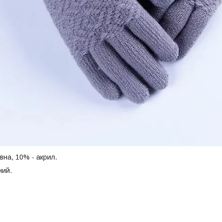
вна, 10% - акрил.
ний.