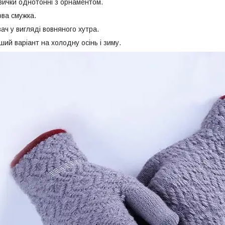
авички однотонні з орнаментом.
ова смужка.
ач у вигляді вовняного хутра.
ший варіант на холодну осінь і зиму.