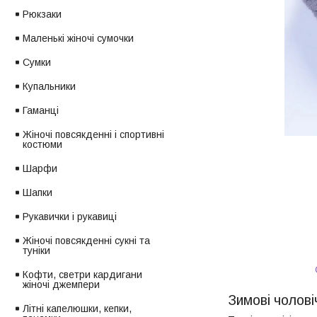
Рюкзаки
Маленькі жіночі сумочки
Сумки
Купальники
Гаманці
Жіночі повсякденні і спортивні
костюми
Шарфи
Шапки
Рукавички і рукавиці
Жіночі повсякденні сукні та
туніки
Кофти, светри кардигани
жіночі джемпери
Зимові чоловіч
Літні капелюшки, кепки,