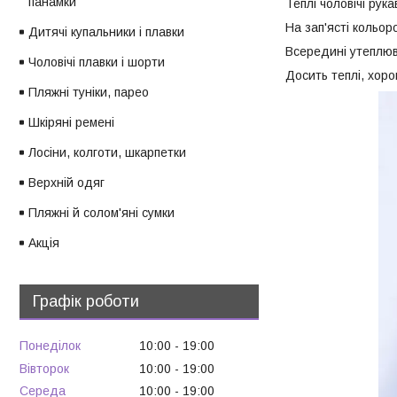
панамки
Теплі чоловічі рук
На зап'ясті кольор
Дитячі купальники і плавки
Всередині утеплюв
Чоловічі плавки і шорти
Досить теплі, хоро
Пляжні туніки, парео
Шкіряні ремені
Лосіни, колготи, шкарпетки
Верхній одяг
Пляжні й солом'яні сумки
Акція
Графік роботи
Понеділок
10:00
19:00
Вівторок
10:00
19:00
Середа
10:00
19:00