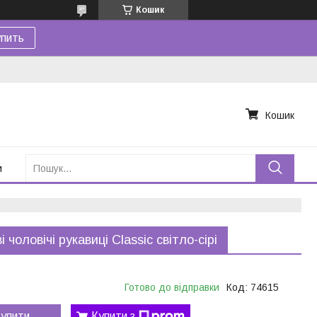
Кошик
пить
Кошик
и
 чоловічі рукавиці Classic світло-сірі
Готово до відправки
Код:
74615
упити
Купити з