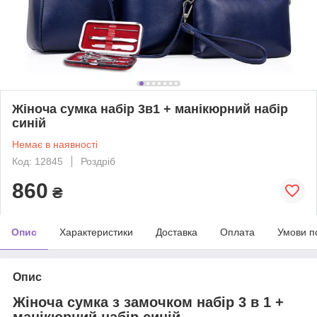
Жіноча сумка набір 3в1 + манікюрний набір
синій
Немає в наявності
Код: 12845
Роздріб
860
₴
Опис
Характеристики
Доставка
Оплата
Умови п
Опис
Жіноча сумка з замочком набір 3 в 1 +
манікюрний набір синій