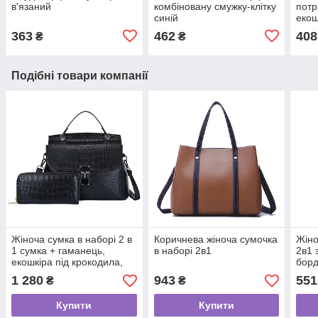
в'язаний
комбіновану смужку-клітку
потр
синій
екош
363
462
408
₴
₴
Подібні товари компанії
Жіноча сумка в наборі 2 в
Коричнева жіноча сумочка
Жіно
1 сумка + гаманець,
в наборі 2в1
2в1 
екошкіра під крокодила,
бор
чорний
1 280
943
551
₴
₴
Купити
Купити