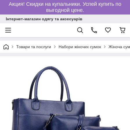
Акция! Скидки на купальники. Успей купить по
выгодной цене.
Інтернет-магазин одягу та аксесуарів
Товари та послуги
Набори жіночих сумок
Жіноча сум