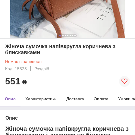
Жіноча сумочка напівкругла коричнева з
блискавками
Немає в наявності
Код: 15525
Роздріб
551
₴
Опис
Характеристики
Доставка
Оплата
Умови п
Опис
Жіноча сумочка напівкругла коричнева з
блискавками і декором на бігунках