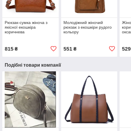
Рюкзак-сумка жіноча з
Молодіжний жіночий
Жіно
якісної екошкіра
рюкзак з екошкіри рудого
кори
коричнева
кольору
окса
815
551
529
₴
₴
Подібні товари компанії