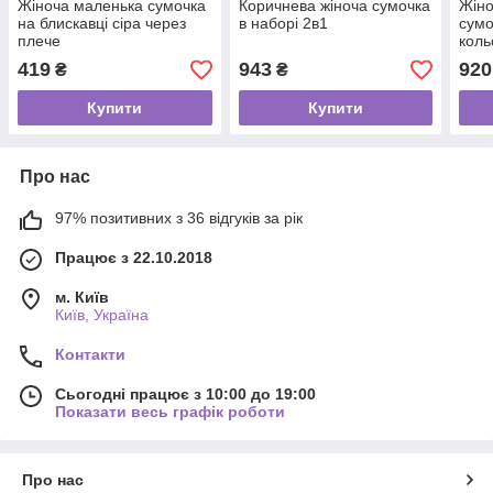
Жіноча маленька сумочка
Коричнева жіноча сумочка
Жіно
на блискавці сіра через
в наборі 2в1
сумо
плече
коль
419
943
920
₴
₴
Купити
Купити
Про нас
97% позитивних з 36 відгуків за рік
Працює з 22.10.2018
м. Київ
Київ, Україна
Контакти
Сьогодні працює з 10:00 до 19:00
Показати весь графік роботи
Про нас