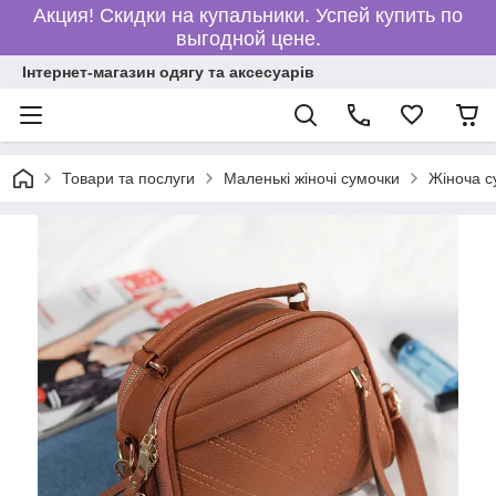
Акция! Скидки на купальники. Успей купить по
выгодной цене.
Інтернет-магазин одягу та аксесуарів
Товари та послуги
Маленькі жіночі сумочки
Жіноча с