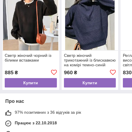
Светр жіночий чорний із
Светр жіночий
Регл
білими вставками
трикотажний із блискавкою
висо
на комірі темно-синій
світ
885
960
830
₴
₴
Купити
Купити
Про нас
97% позитивних з 36 відгуків за рік
Працює з 22.10.2018