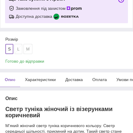
Замовлення під захистом
Доступна доставка
Розмір
S
L
M
Готово до відправки
Опис
Характеристики
Доставка
Оплата
Умови п
Опис
Светр туніка жіночий із візерунками
коричневий
М'який жіночий светр туніка коричневого кольору. Светр
середньої щільності, приємний на дотик. Такий светр стане