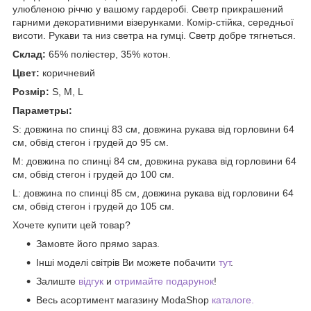
улюбленою річчю у вашому гардеробі. Светр прикрашений
гарними декоративними візерунками. Комір-стійка, середньої
висоти. Рукави та низ светра на гумці. Светр добре тягнеться.
Склад:
65% поліестер, 35% котон.
Цвет:
коричневий
Розмір:
S, M, L
Параметры:
S: довжина по спинці 83 см, довжина рукава від горловини 64
см, обвід стегон і грудей до 95 см.
M: довжина по спинці 84 см, довжина рукава від горловини 64
см, обвід стегон і грудей до 100 см.
L: довжина по спинці 85 см, довжина рукава від горловини 64
см, обвід стегон і грудей до 105 см.
Хочете купити цей товар?
Замовте його прямо зараз.
Інші моделі світрів Ви можете побачити
тут
.
Залиште
відгук
и
отримайте подарунок
!
Весь асортимент магазину ModaShop
каталоге.