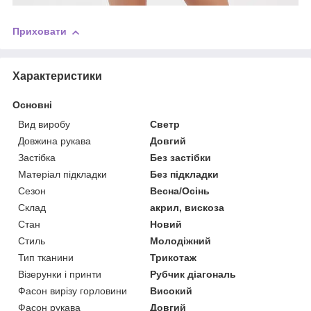
Приховати
Характеристики
Основні
Вид виробу
Светр
Довжина рукава
Довгий
Застібка
Без застібки
Матеріал підкладки
Без підкладки
Сезон
Весна/Осінь
Склад
акрил, вискоза
Стан
Новий
Стиль
Молодіжний
Тип тканини
Трикотаж
Візерунки і принти
Рубчик діагональ
Фасон вирізу горловини
Високий
Фасон рукава
Довгий