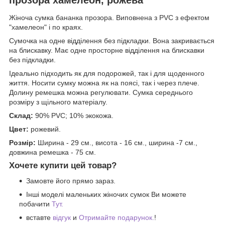
Жіноча сумка бананка прозора. Виповнена з PVC з ефектом
"хамелеон" і по краях.
Сумочка на одне відділення без підкладки. Вона закривається
на блискавку. Має одне просторне відділення на блискавки
без підкладки.
Ідеально підходить як для подорожей, так і для щоденного
життя. Носити сумку можна як на поясі, так і через плече.
Долину ремешка можна регулювати. Сумка середнього
розміру з щільного матеріалу.
Склад:
90% PVC; 10% экокожа.
Цвет:
рожевий.
Розмір:
Ширина - 29 см., висота - 16 см., ширина -7 см.,
довжина ремешка - 75 см.
Хочете купити цей товар?
Замовте його прямо зараз.
Інші моделі маленьких жіночих сумок Ви можете
побачити
Тут.
вставте
відгук
и
Отримайте подарунок.
!