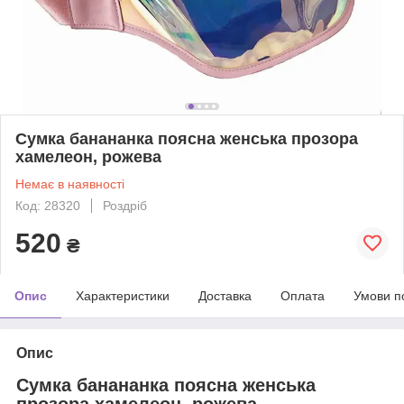
Сумка банананка поясна женська прозора
хамелеон, рожева
Немає в наявності
Код: 28320
Роздріб
520
₴
Опис
Характеристики
Доставка
Оплата
Умови п
Опис
Сумка банананка поясна женська
прозора хамелеон, рожева