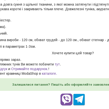
а довга сукня з щільної тканини, з якої можна затягнути і підтягнут
Рукава короткі і закривають тільки плече. Довжелезні туніка, акуратн
іестер.
ма).
ьний.
на вироби - 120 см, обхват грудей - до 120 см., обхват стегнар - д
і в параметрах 1-3sм.
Хочете купити цей товар?
 прямо зараз.
Пляжних тунік Ви можете побачити
тут
.
ідгук
и
Отримайте подарунок.
!
ент крамниці ModaShop в
каталоге.
Залишилися питання? Пишіть або оформляйте замовлен