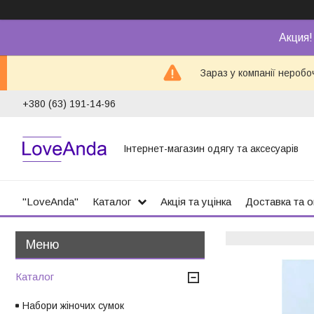
Акция!
Зараз у компанії неробо
+380 (63) 191-14-96
Інтернет-магазин одягу та аксесуарів
"LoveAnda"
Каталог
Акція та уцінка
Доставка та 
Каталог
Набори жіночих сумок