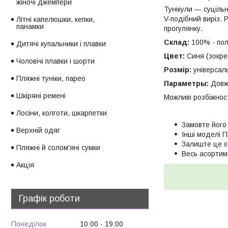
жіночі джемпери
Тунікули — суцільн
V-подібний виріз. 
Літні капелюшки, кепки,
панамки
прогулянку.
Склад:
100% - пол
Дитячі купальники і плавки
Цвет:
Синя (зокре
Чоловічі плавки і шорти
Розмір:
універсал
Пляжні туніки, парео
Параметры:
Довжи
Шкіряні ремені
Можливі розбіжност
Лосіни, колготи, шкарпетки
Замовте його
Верхній одяг
Інші моделі 
Залиште це
в
Пляжні й солом'яні сумки
Весь асортим
Акція
Графік роботи
Понеділок
10:00
19:00