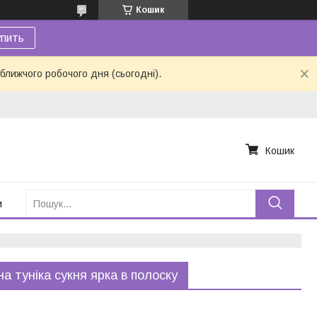
Кошик
пить
ближчого робочого дня (сьогодні).
Кошик
и
а туніка сукня ярка в полоску