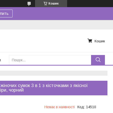
Кошик
пить
Кошик
и
 жіночих сумок 3 в 1 з кісточками з якісної
іри, чорний
Немає в наявності
Код:
14510