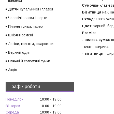
панамки
Сумочка-клатч
з
Дитячі купальники і плавки
Візитниця
на 6 к
Чоловічі плавки і шорти
Склад:
100% экок
Цвет:
чорний, бор
Пляжні туніки, парео
Розмір:
Шкіряні ремені
- велика сумка:
ш
Лосіни, колготи, шкарпетки
- клатч: ширина —
Верхній одяг
- візитниця
- шир
Пляжні й солом'яні сумки
Акція
Графік роботи
Понеділок
10:00
19:00
Вівторок
10:00
19:00
Середа
10:00
19:00