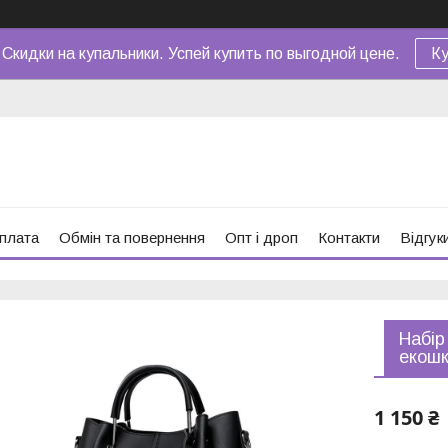
 Скидки на купальники. Успей купить по выгодной цене.
Ку
оплата
Обмін та повернення
Опт і дроп
Контакти
Відгук
Набір
екошк
1 150 ₴