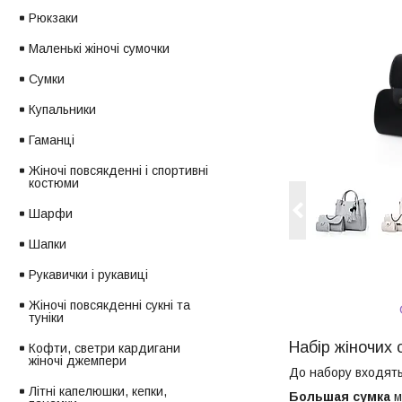
Рюкзаки
Маленькі жіночі сумочки
Сумки
Купальники
Гаманці
Жіночі повсякденні і спортивні
костюми
Шарфи
Шапки
Рукавички і рукавиці
Жіночі повсякденні сукні та
туніки
Набір жіночих с
Кофти, светри кардигани
жіночі джемпери
До набору входят
Літні капелюшки, кепки,
Большая сумка
м