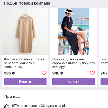
Подібні товари компанії
Жіноче спортивне плаття
Пляжна довга сукня
Блис
бежевого кольору з
сорочка з шифону чорного
плат
капюшоном
кольору
995
940
707
₴
₴
Купити
Купити
Про нас
97% позитивних з 36 відгуків за рік