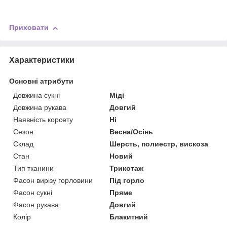
Приховати
Характеристики
Основні атрибути
Довжина сукні
Міді
Довжина рукава
Довгий
Наявність корсету
Ні
Сезон
Весна/Осінь
Склад
Шерсть, полиестр, вискоза
Стан
Новий
Тип тканини
Трикотаж
Фасон вирізу горловини
Під горло
Фасон сукні
Пряме
Фасон рукава
Довгий
Колір
Блакитний