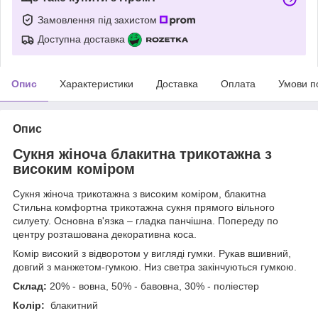
Замовлення під захистом
Доступна доставка
Опис
Характеристики
Доставка
Оплата
Умови п
Опис
Сукня жіноча блакитна трикотажна з
високим коміром
Сукня жіноча трикотажна з високим коміром, блакитна
Стильна комфортна трикотажна сукня прямого вільного
силуету. Основна в'язка – гладка панчішна. Попереду по
центру розташована декоративна коса.
Комір високий з відворотом у вигляді гумки. Рукав вшивний,
довгий з манжетом-гумкою. Низ светра закінчуються гумкою.
Склад:
20% - вовна, 50% - бавовна, 30% - поліестер
Колір:
блакитний