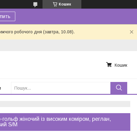
Кошик
пить
ижчого робочого дня (завтра, 10.08).
Кошик
и
-гольф жіночий із високим коміром, реглан,
ий S/M