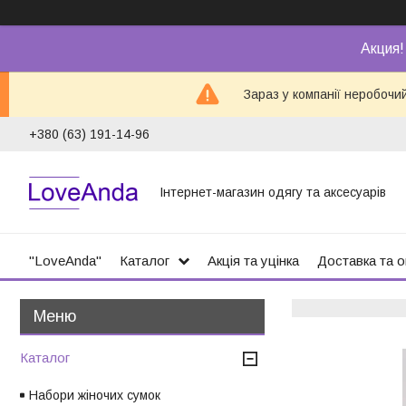
Акция!
Зараз у компанії неробочи
+380 (63) 191-14-96
Інтернет-магазин одягу та аксесуарів
"LoveAnda"
Каталог
Акція та уцінка
Доставка та 
Каталог
Набори жіночих сумок