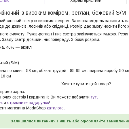
Опис
Характеристики
іночий із високим коміром, реглан, бежевий S/М
ий жіночий светр із високим коміром. Затишна модель захистить ва
де до джинсів, лосинів або спідниці. Розмір дає змогу носити його ж
ного силуету. Рукав-реглан і низ светра закінчуються гумкою. Рези
в. Ззаду светр довший, ніж попереду. З боків розрізи.
на, 40% — акрил
ьний (S/M)
на по спині - 58 см, обхват грудей - 85-95 см, ширина виробу-50 см,
 16 см
Хочете купити цей товар?
 прямо зараз.
іночих светрів і кардиганів Ви можете побачити
тут.
ук
и
отримайте подарунок
!
мент магазина ModaShop
каталоге.
Залишилися питання? Пишіть або оформляйте замовленн