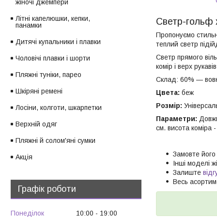
жіночі джемпери
Літні капелюшки, кепки,
Светр-гольф ж
панамки
Пропонуємо стильн
Дитячі купальники і плавки
теплий светр підій
Светр прямого віль
Чоловічі плавки і шорти
комір і верх рукаві
Пляжні туніки, парео
Склад: 60% — вов
Шкіряні ремені
Цвета:
беж
Розмір:
Універсал
Лосіни, колготи, шкарпетки
Параметри:
Довжи
Верхній одяг
см. висота коміра -
Пляжні й солом'яні сумки
Замовте його
Акція
Інші моделі ж
Залиште
відг
Весь асорти
Графік роботи
Понеділок
10:00
19:00