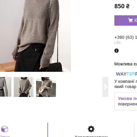
850 ₴
К
+380 (63) 
Life
У компанії
який товар
повернен