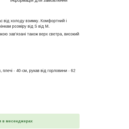
Інформація для замовлення
с від холоду взимку. Комфортний і
інкам розміру від S від М.
нкою зав'язані також верх светра, високий
 плечі - 40-см, рукав від горловини - 62
я в месенджерах