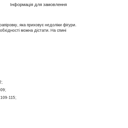
Інформація для замовлення
апіровку, яка приховує недоліки фігури.
обхідності можна дістати. На спині
2;
109;
-109-115;