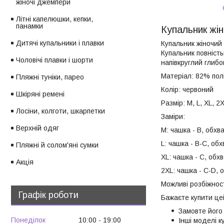
жіночі джемпери
Літні капелюшки, кепки,
панамки
Купальник жін
Дитячі купальники і плавки
Купальник жіночий
Купальник повність
Чоловічі плавки і шорти
напівкруглий глибо
Матеріал: 82% пол
Пляжні туніки, парео
Колір: червоний
Шкіряні ремені
Размір: M, L, XL, 2
Лосіни, колготи, шкарпетки
Заміри:
Верхній одяг
М: чашка - В, обхва
L: чашка - В-С, обх
Пляжні й солом'яні сумки
ХL: чашка - С, обх
Акція
2ХL: чашка - С-D, 
Можливі розбіжност
Графік роботи
Бажаєте купити це
Замовте його
Понеділок
10:00
19:00
Інші моделі 