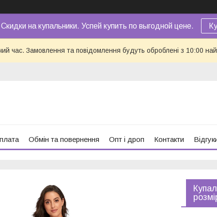
 Скидки на купальники. Успей купить по выгодной цене.
Ку
чий час. Замовлення та повідомлення будуть оброблені з 10:00 най
оплата
Обмін та повернення
Опт і дроп
Контакти
Відгук
Купал
розмі