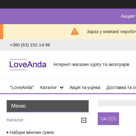
Акция!
Зараз у компанії неробо
+380 (63) 191-14-96
Інтернет-магазин одягу та аксесуарів
"LoveAnda"
Каталог
Акція та уцінка
Доставка та 
UA 🇺🇦
Каталог
Набори жіночих сумок