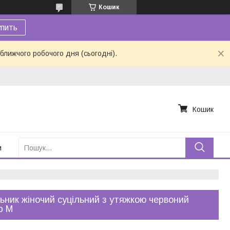
Кошик
пить
ближчого робочого дня (сьогодні).
Кошик
и
ьник жіночий суцільний з утяжкою червоний
р М