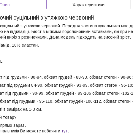
Опис
Характеристики
очий суцільний з утяжкою червоний
 суцільний з утяжкою червоний. Передня частина купальника має др
ю на підкладці. Бюст з м'якими поролоновими вставками, які при не
кий виріз з резиночками. Дана модель підходить на високий зріст.
іамід, 18% еластан.
XL
т під грудьми - 80-84, обхват грудей - 88-93, обхват стегон - 90-96;
ват під грудьми 84-90, обхват грудей - 93-99, обхват стегон - 96-10
ват під грудьми - 90-99, обхват грудей - 99-106 обхват стегон -102-
обхват під грудьми - 95-110, обхват грудей -106-112, обхват стегон 
і в замірах на 1-3 см.
й товар?
 прямо зараз.
купальників Ви можете побачити
тут
.