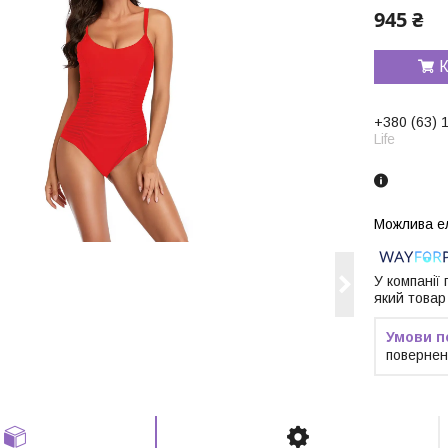
945 ₴
К
+380 (63) 
Life
У компанії
який товар
повернен