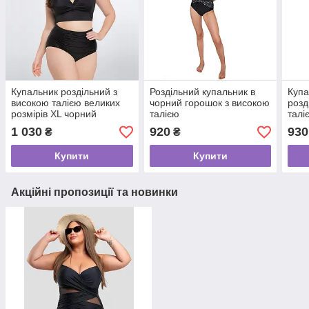
Купальник роздільний з
Роздільний купальник в
Купа
високою талією великих
чорний горошок з високою
розд
розмірів XL чорний
талією
талі
зел
1 030
920
930
₴
₴
Купити
Купити
Акційні пропозиції та новинки