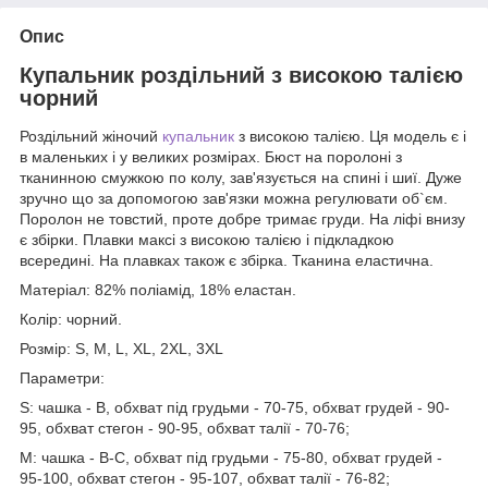
Опис
Купальник роздільний з високою талією
чорний
Роздільний жіночий
купальник
з високою талією. Ця модель є і
в маленьких і у великих розмірах. Бюст на поролоні з
тканинною смужкою по колу, зав'язується на спині і шиї. Дуже
зручно що за допомогою зав'язки можна регулювати об`єм.
Поролон не товстий, проте добре тримає груди. На ліфі внизу
є збірки. Плавки максі з високою талією і підкладкою
всередині. На плавках також є збірка. Тканина еластична.
Матеріал: 82% поліамід, 18% еластан.
Колір: чорний.
Розмір: S, M, L, XL, 2XL, 3XL
Параметри:
S: чашка - B, обхват під грудьми - 70-75, обхват грудей - 90-
95, обхват стегон - 90-95, обхват талії - 70-76;
M: чашка - В-С, обхват під грудьми - 75-80, обхват грудей -
95-100, обхват стегон - 95-107, обхват талії - 76-82;