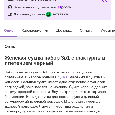
Замовлення під захистом
Доступна доставка
Опис
Характеристики
Доставка
Оплата
Умови п
Опис
Женская сумка набор 3в1 с фактурным
плетением черный
Набор женских сумок 3в1 с из экокожи с фактурным
плетением. В наборе большая
сумка
, маленькая сумочка и
кошелёк. Большая сумка имеет одно отделение с тканевой
подкладкой, закрывается на молнию. Сумка хорошо держит
форму, средней жесткости. Внутри три пришивных кармана
без молнии. Есть две ручки для носки в руке и длинный
регулируемый плечевой ремешок. Маленькая сумочка с
тканевой подкладкой внутри имеет два отделения и
перегородку на молнии, закрывается на металлическую