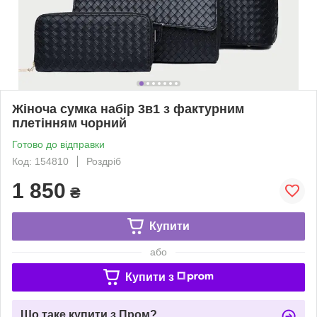
Жіноча сумка набір 3в1 з фактурним
плетінням чорний
Готово до відправки
Код: 154810
Роздріб
1 850
₴
Купити
або
Купити з
Що таке купити з Пром?