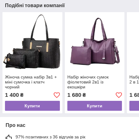
Подібні товари компанії
Жіноча сумка набір 3в1 +
Набір жіночих сумок
Набі
міні сумочка і клатч
фіолетовий 2в1 із
2 в 
чорний
екошкіри
1 400
1 680
1 6
₴
₴
Купити
Купити
Про нас
97% позитивних з 36 відгуків за рік