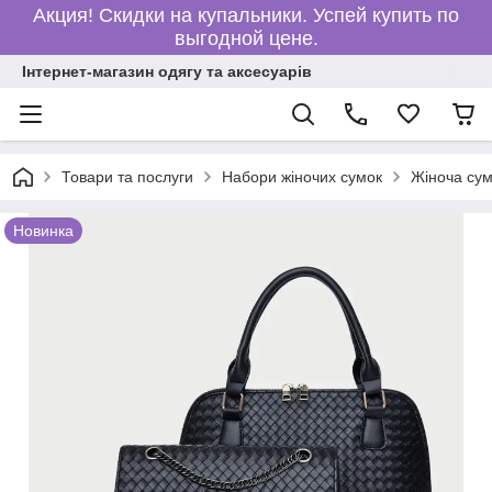
Акция! Скидки на купальники. Успей купить по
выгодной цене.
Інтернет-магазин одягу та аксесуарів
Товари та послуги
Набори жіночих сумок
Жіноча сум
Новинка