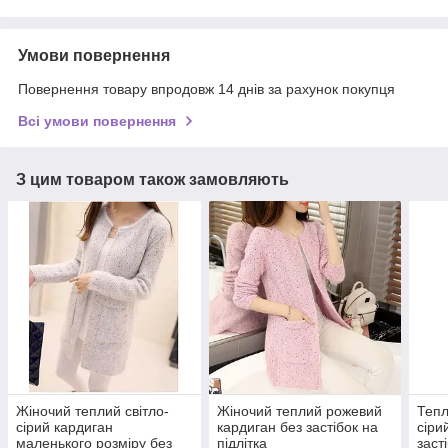
Умови повернення
Повернення товару впродовж 14 днів за рахунок покупця
Всі умови повернення
З цим товаром також замовляють
Жіночий теплий світло-
Жіночий теплий рожевий
Тепл
сірий кардиган
кардиган без застібок на
сіри
маленького розміру без
підлітка
заст