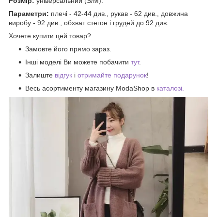
Розмір:
універсальний (S/М).
Параметри:
плечі - 42-44 див., рукав - 62 див., довжина
виробу - 92 див., обхват стегон і грудей до 92 див.
Хочете купити цей товар?
Замовте його прямо зараз.
Інші моделі Ви можете побачити
тут
.
Залиште
відгук
і
отримайте подарунок
!
Весь асортименту магазину ModaShop в
каталозі.