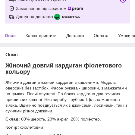
Замовлення під захистом
Доступна доставка
Опис
Характеристики
Доставка
Оплата
Умови п
Опис
Жіночий довгий кардиган фіолетового
кольору
Жіночий довгий в'язаний кардиган з кишенями. Модель
оверсайз без застібок. Фасон рукава - широкий, з манжетами
на гумках. Плечі опущені. По боках кардігана два великих
пришивних кишені. Низ виробу - рубчик. Щільна машинна
в'язка. Відмінно поєднується як з джинсами, лосинами, так і з
сукнями різної довжини.
Склад:
60% шерсть, 20% акрил, 20% поліестер.
Колір:
фіолетовий