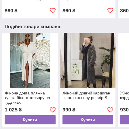
застібок
860
860
860
₴
₴
Подібні товари компанії
Жіноча довга пляжна
Жіночий довгий кардиган
Жіно
туніка білого кольору на
сірого кольору розмір S
кард
ґудзиках
1 025
990
930
₴
₴
Купити
Купити