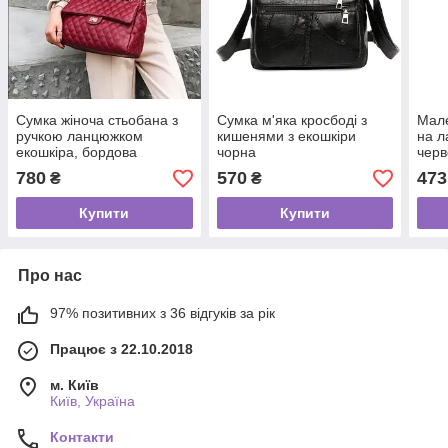
Сумка жіноча стьобана з
Сумка м'яка кросбоді з
Мале
ручкою ланцюжком
кишенями з екошкіри
на л
екошкіра, бордова
чорна
чер
780
570
473
₴
₴
Купити
Купити
Про нас
97% позитивних з 36 відгуків за рік
Працює з 22.10.2018
м. Київ
Київ, Україна
Контакти