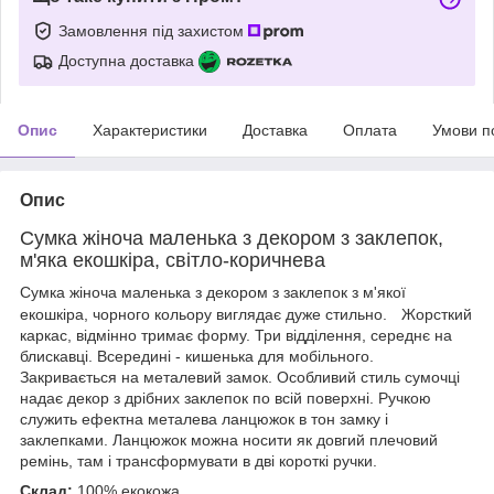
Замовлення під захистом
Доступна доставка
Опис
Характеристики
Доставка
Оплата
Умови п
Опис
Сумка жіноча маленька з декором з заклепок,
м'яка екошкіра, світло-коричнева
Сумка жіноча маленька з декором з заклепок з м'якої
екошкіра, чорного кольору виглядає дуже стильно.
Жорсткий
каркас, відмінно тримає форму. Три відділення, середнє на
блискавці. Всередині - кишенька для мобільного.
Закривається на металевий замок. Особливий стиль сумочці
надає декор з дрібних заклепок по всій поверхні. Ручкою
служить ефектна металева ланцюжок в тон замку і
заклепками. Ланцюжок можна носити як довгий плечовий
ремінь, там і трансформувати в дві короткі ручки.
Склад:
100% екокожа.