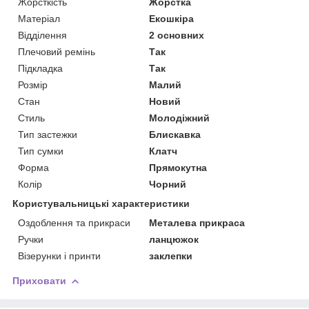
Жорсткість
Жорстка
Матеріал
Екошкіра
Відділення
2 основних
Плечовий ремінь
Так
Підкладка
Так
Розмір
Малий
Стан
Новий
Стиль
Молодіжний
Тип застежки
Блискавка
Тип сумки
Клатч
Форма
Прямокутна
Колір
Чорний
Користувальницькі характеристики
Оздоблення та прикраси
Металева прикраса
Ручки
ланцюжок
Візерунки і принти
заклепки
Приховати