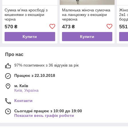
Сумка м'яка кросбоді з
Маленька жіноча сумочка
Жіно
кишенями з екошкіри
на ланцюжку з екошкіри
2в1 
чорна
червона
бор
570
473
551
₴
₴
Купити
Купити
Про нас
97% позитивних з 36 відгуків за рік
Працює з 22.10.2018
м. Київ
Київ, Україна
Контакти
Сьогодні працює з 10:00 до 19:00
Показати весь графік роботи