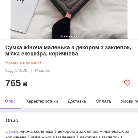
Сумка жіноча маленька з декором з заклепок,
м'яка екошкіра, коричнева
Немає в наявності
Код: 34526
Роздріб
765
₴
Опис
Характеристики
Доставка
Оплата
Умови п
Опис
Сумка
жіноча маленька з декором з заклепок, м'яка екошкіра,
коричнева Сумка жіноча маленька з декором з заклепок з