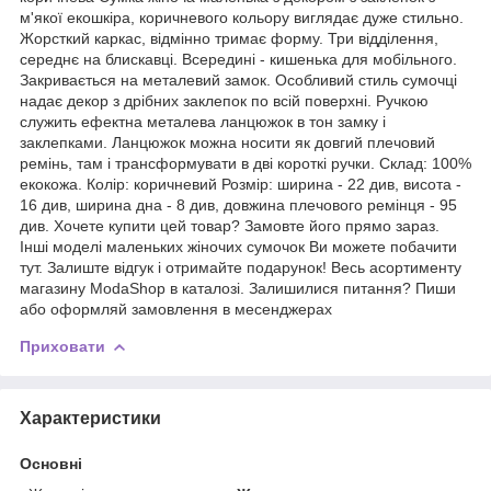
м'якої екошкіра, коричневого кольору виглядає дуже стильно.
Жорсткий каркас, відмінно тримає форму. Три відділення,
середнє на блискавці. Всередині - кишенька для мобільного.
Закривається на металевий замок. Особливий стиль сумочці
надає декор з дрібних заклепок по всій поверхні. Ручкою
служить ефектна металева ланцюжок в тон замку і
заклепками. Ланцюжок можна носити як довгий плечовий
ремінь, там і трансформувати в дві короткі ручки. Склад: 100%
екокожа. Колір: коричневий Розмір: ширина - 22 див, висота -
16 див, ширина дна - 8 див, довжина плечового ремінця - 95
див. Хочете купити цей товар? Замовте його прямо зараз.
Інші моделі маленьких жіночих сумочок Ви можете побачити
тут. Залиште відгук і отримайте подарунок! Весь асортименту
магазину ModaShop в каталозі. Залишилися питання? Пиши
або оформляй замовлення в месенджерах
Приховати
Характеристики
Основні