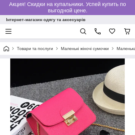
Акция! Скидки на купальники. Успей купить по
выгодной цене.
Інтернет-магазин одягу та аксесуарів
Товари та послуги
Маленькі жіночі сумочки
Маленька