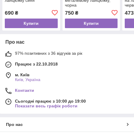
ланцюжку синя
металевому ланцюжку,
на л
чорна
чер
690
750
473
₴
₴
Купити
Купити
Про нас
97% позитивних з 36 відгуків за рік
Працює з 22.10.2018
м. Київ
Київ, Україна
Контакти
Сьогодні працює з 10:00 до 19:00
Показати весь графік роботи
Про нас