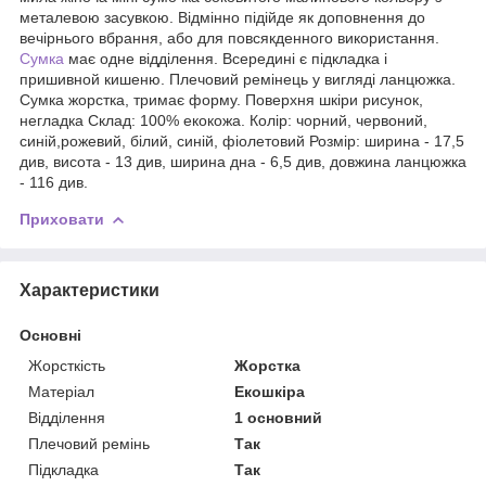
металевою засувкою. Відмінно підійде як доповнення до
вечірнього вбрання, або для повсякденного використання.
Сумка
має одне відділення. Всередині є підкладка і
пришивной кишеню. Плечовий ремінець у вигляді ланцюжка.
Сумка жорстка, тримає форму. Поверхня шкіри рисунок,
негладка Склад: 100% екокожа. Колір: чорний, червоний,
синій,рожевий, білий, синій, фіолетовий Розмір: ширина - 17,5
див, висота - 13 див, ширина дна - 6,5 див, довжина ланцюжка
- 116 див.
Приховати
Характеристики
Основні
Жорсткість
Жорстка
Матеріал
Екошкіра
Відділення
1 основний
Плечовий ремінь
Так
Підкладка
Так