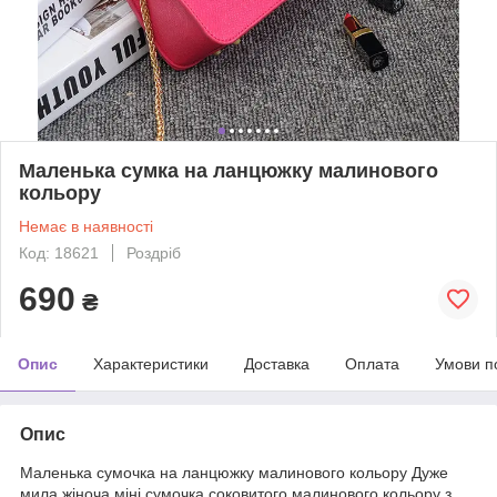
Маленька сумка на ланцюжку малинового
кольору
Немає в наявності
Код: 18621
Роздріб
690
₴
Опис
Характеристики
Доставка
Оплата
Умови п
Опис
Маленька сумочка на ланцюжку малинового кольору Дуже
мила жіноча міні сумочка соковитого малинового кольору з