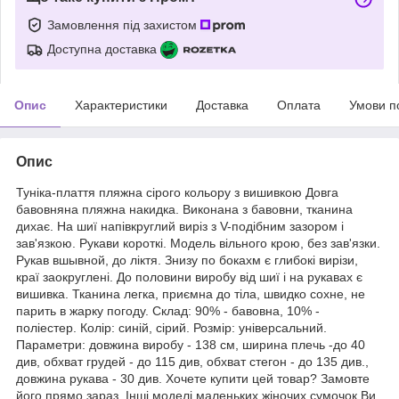
Замовлення під захистом
Доступна доставка
Опис
Характеристики
Доставка
Оплата
Умови п
Опис
Туніка-плаття пляжна сірого кольору з вишивкою Довга
бавовняна пляжна накидка. Виконана з бавовни, тканина
дихає. На шиї напівкруглий виріз з V-подібним зазором і
зав'язкою. Рукави короткі. Модель вільного крою, без зав'язки.
Рукав вшывной, до ліктя. Знизу по бокахм є глибокі вирізи,
краї заокруглені. До половини виробу від шиї і на рукавах є
вишивка. Тканина легка, приємна до тіла, швидко сохне, не
парить в жарку погоду. Склад: 90% - бавовна, 10% -
поліестер. Колір: синій, сірий. Розмір: універсальний.
Параметри: довжина виробу - 138 см, ширина плечь -до 40
див, обхват грудей - до 115 див, обхват стегон - до 135 див.,
довжина рукава - 30 див. Хочете купити цей товар? Замовте
його прямо зараз. Інші моделі маленьких жіночих сумочок Ви