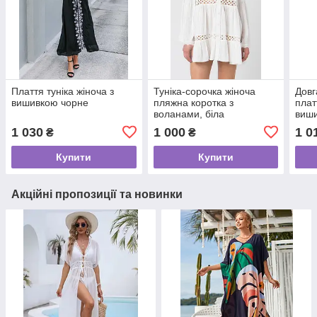
Плаття туніка жіноча з
Туніка-сорочка жіноча
Довг
вишивкою чорне
пляжна коротка з
плат
воланами, біла
виш
1 030
1 000
1 0
₴
₴
Купити
Купити
Акційні пропозиції та новинки