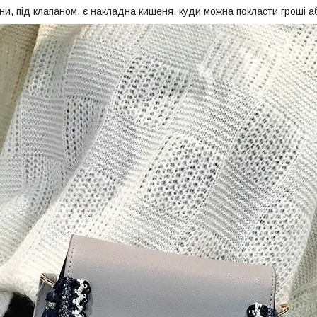
ни, під клапаном, є накладна кишеня, куди можна покласти гроші а