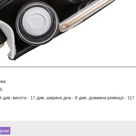
жа;
й.
9 див, висота - 17 див, ширина дна - 8 див, довжина ремінця - 117
режі