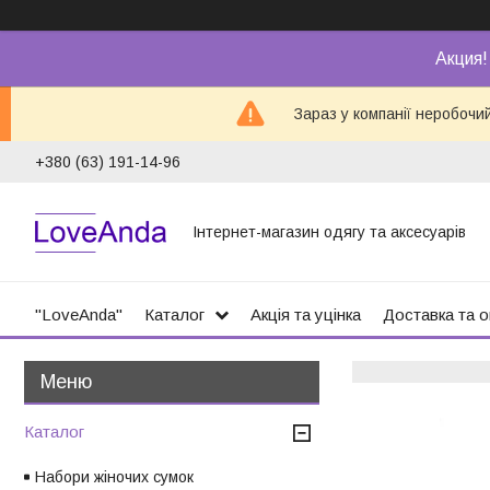
Акция!
Зараз у компанії неробочи
+380 (63) 191-14-96
Інтернет-магазин одягу та аксесуарів
"LoveAnda"
Каталог
Акція та уцінка
Доставка та 
Каталог
Набори жіночих сумок