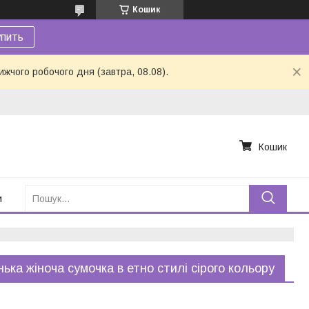
Кошик
пить
ижчого робочого дня (завтра, 08.08).
Кошик
и
ька жіноча сумочка в етно стилі сірого кольору