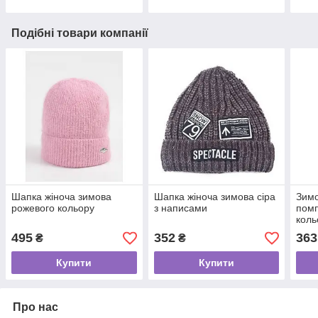
Подібні товари компанії
Шапка жіноча зимова
Шапка жіноча зимова сіра
Зимо
рожевого кольору
з написами
помп
коль
495
352
363
₴
₴
Купити
Купити
Про нас