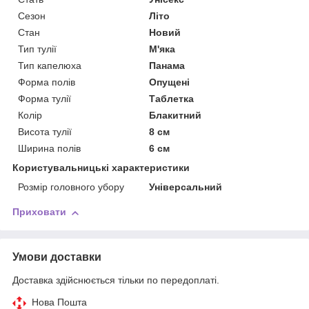
Сезон
Літо
Стан
Новий
Тип тулії
М'яка
Тип капелюха
Панама
Форма полів
Опущені
Форма тулії
Таблетка
Колір
Блакитний
Висота тулії
8 см
Ширина полів
6 см
Користувальницькі характеристики
Розмір головного убору
Універсальний
Приховати
Умови доставки
Доставка здійснюється тільки по передоплаті.
Нова Пошта