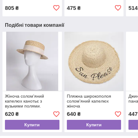
805
475
514
₴
₴
Подібні товари компанії
Жіноча солом'яний
Пляжна широкополоя
Джин
капелюх канотьє з
солом'яний капелюх
пан
вузькими полями.
жіноча
620
640
447
₴
₴
Купити
Купити