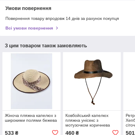
Умови повернення
Повернення товару впродовж 14 днів за рахунок покупця
Всі умови повернення
З цим товаром також замовляють
Жіноча пляжна капелюх з
Ковбойський капелюх
Ретр
широкими полями бежева
пляжна унісекс з
Хепб
мотузочком коричнева
сіто
533
460
501
₴
₴