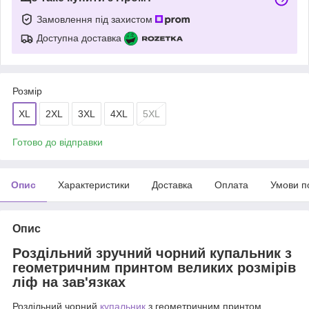
Замовлення під захистом
Доступна доставка
Розмір
XL
2XL
3XL
4XL
5XL
Готово до відправки
Опис
Характеристики
Доставка
Оплата
Умови п
Опис
Роздільний зручний чорний купальник з
геометричним принтом великих розмірів
ліф на зав'язках
Роздільний чорний
купальник
з геометричним принтом