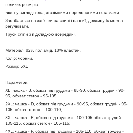
великих розмірів.
Бюст у вигляді топа, зі знімними поролоновими вставками.
Застібається на зав'язки на спині і на шиї, довжину їх можна
регулювати.
Труси сліпи з підкладкою всередині.
Матеріал: 82% поліамід, 18% еластан.
Колір: чорний.
Розмір: 5XL
Параметри:
ХL: чашка - З, обхват під грудьми - 85-90, обхват грудей - 90-
95, обхват стегон - 95-105;
2ХL: чашка - D, обхват під грудьми - 90-95, обхват грудей - 95-
105, обхват стегон - 100-110;
3ХL: чашка - Е, обхват під грудьми - 100-105 обхват грудей -
105-115, обхват стегон - 105-115;
4ХL: чашка - F, обхват під грудьми - 105-110, обхват грудей -