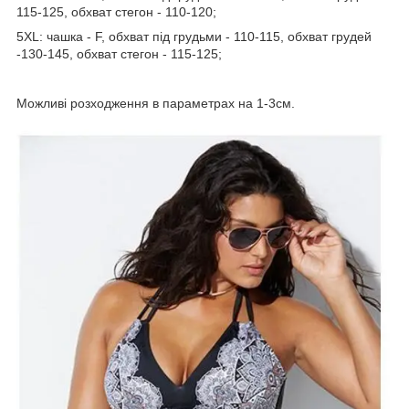
115-125, обхват стегон - 110-120;
5ХL: чашка - F, обхват під грудьми - 110-115, обхват грудей
-130-145, обхват стегон - 115-125;
Можливі розходження в параметрах на 1-3см.