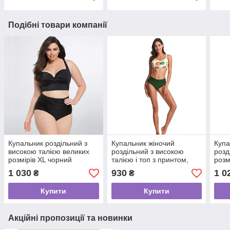
Подібні товари компанії
Купальник роздільний з
Купальник жіночий
Купа
високою талією великих
роздільний з високою
розд
розмірів XL чорний
талією і топ з принтом,
розм
зелений
коль
1 030
930
1 0
₴
₴
Купити
Купити
Акційні пропозиції та новинки